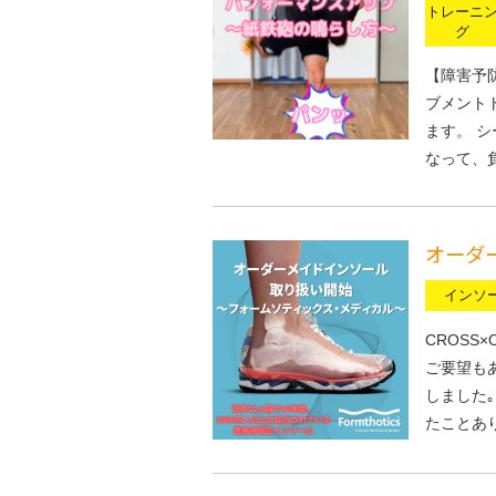
トレーニ
グ
【障害予
ブメント
ます。 
なって、
オーダ
インソ
CROSS
ご要望も
しました
たことあ