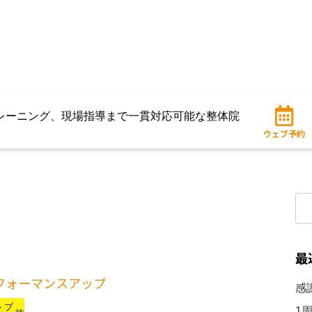
レーニング、現場指導まで一貫対応可能な整体院
ウェブ予約
検
索:
最
フォーマンスアップ
感
ル
ブ
1