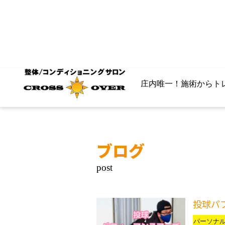
庄内唯一！施術からト
ブログ
投球パ
パーソナ