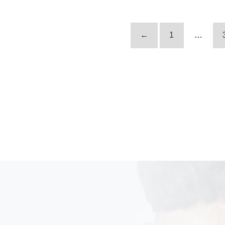
←
1
…