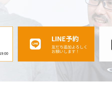
約
LINE予約
2
友だち追加よろしく
お願いします！
9:00
〒998-0842 山形県酒田市亀ヶ崎5丁目
【定休日】 土曜・日曜日、祝祭日