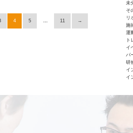
未分
その
リポ
3
4
5
…
11
→
施術
運動
ト
イベ
パ
研修
イン
イン