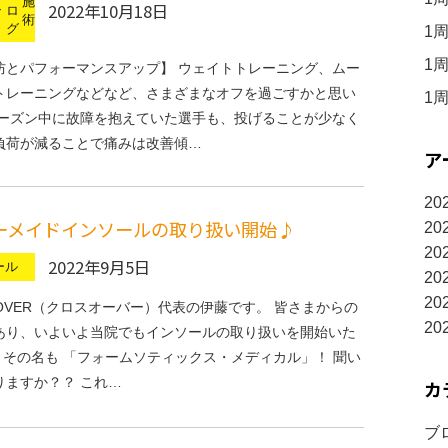
施
2022年10月18日
ン
ロ
術
グ
1
1
防とパフォーマンスアップ】 ウェイトトレーニング、ムー
トレーニングなどなど、さまざまなオフを過ごすかと思い
1
シーズン中に故障を抱えていた選手も、投げることが少なく
負荷が減ることで痛みは改善傾…
ア
20
ーメイドインソールの取り扱い開始♪
20
20
2022年9月5日
ール
20
20
×OVER（クロスオーバー）代表の伊藤です。 皆さまからの
20
あり、いよいよ当院でもインソールの取り扱いを開始いた
｡ その名も 「フォームソティックス・メディカル」！ 聞い
りますか？？ これ…
カ
ブロ