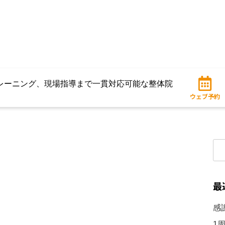
レーニング、現場指導まで一貫対応可能な整体院
ウェブ予約
検
索:
最
感
1