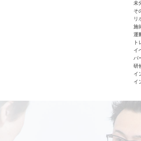
未分
その
リポ
施術
運動
ト
イベ
パ
研修
イン
イン