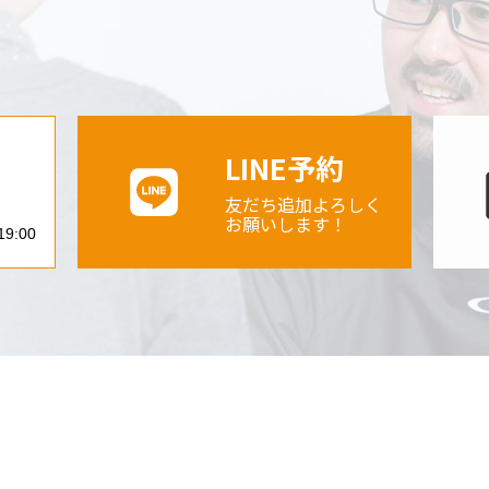
約
LINE予約
2
友だち追加よろしく
お願いします！
9:00
〒998-0842 山形県酒田市亀ヶ崎5丁目
【定休日】 土曜・日曜日、祝祭日