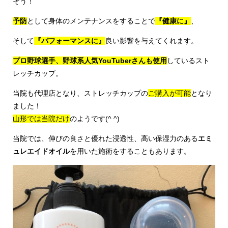
そう！
予防
として身体のメンテナンスをすることで
『健康に』
、
そして
『パフォーマンスに』
良い影響を与えてくれます。
プロ野球選手、野球系人気YouTuberさんも使用
しているスト
レッチカップ。
当院も代理店となり、ストレッチカップの
ご購入が可能
となり
ました！
山形では当院だけ
のようです(^ ^)
当院では、伸びの良さと優れた浸透性、高い保湿力のある
エミ
ュレエイドオイル
を用いた施術をすることもあります。