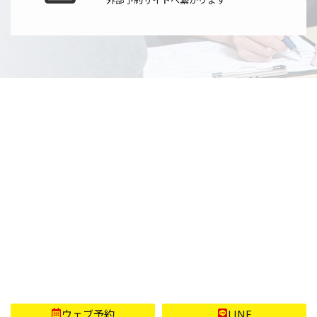
〒998-0842 山形県酒田市亀ヶ崎5丁目5番45号 ジュエルビル1F
【定休日】 土曜・日曜日、祝祭日
Copyright (C) 2026 整体/コンディショニングサロン CROSS×OVER All Rights Reserved.
ウェブ予約
LINE